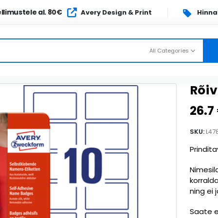
llimustele al. 80€
Avery Design & Print
Hinn
All Categories
Rõi
26.7
SKU:
L47
Prindita
Nimesil
korralda
ning ei 
Saate et