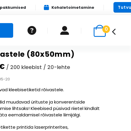
Tutvu
apakkumised
Kohaletoimetamine
0
vastele (80x50mm)
€
/ 200 kleebist / 20-lehte
85-20
vad kleebisetiketid rõivastele.
did muudavad ürituste ja konverentside
mise lihtsaks! Kleebised püsivad riietel kindlalt
jäta eemaldamisel rõivastele liimijälgi.
ikette printida laserprinterites,