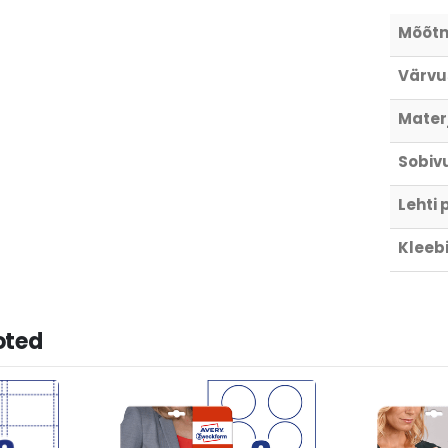
Mõõt
Värvu
Materj
Sobivu
Lehti 
Kleebi
oted