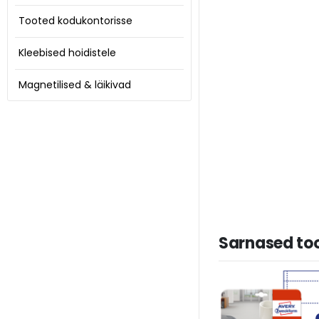
Tooted kodukontorisse
Kleebised hoidistele
Magnetilised & läikivad
Sarnased to