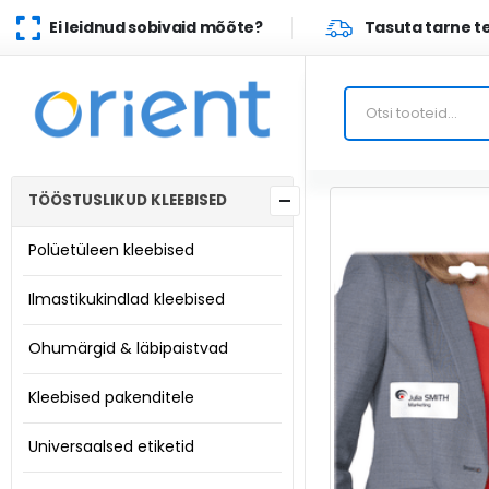
Ei leidnud sobivaid mõõte?
Tasuta tarne te
TÖÖSTUSLIKUD KLEEBISED
Polüetüleen kleebised
Ilmastikukindlad kleebised
Ohumärgid & läbipaistvad
Kleebised pakenditele
Universaalsed etiketid