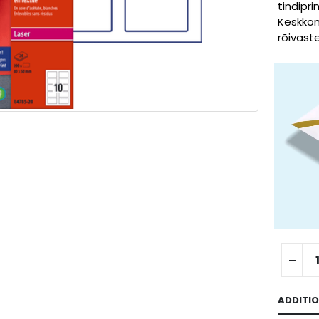
tindipr
Keskkon
rõivast
ADDITI