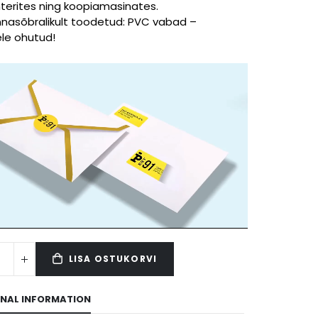
interites ning koopiamasinates.
nasõbralikult toodetud: PVC vabad –
ele ohutud!
LISA OSTUKORVI
ONAL INFORMATION