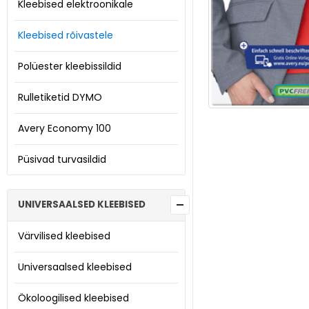
Kleebised elektroonikale
Kleebised rõivastele
Polüester kleebissildid
Rulletiketid DYMO
Avery Economy 100
Püsivad turvasildid
UNIVERSAALSED KLEEBISED
Värvilised kleebised
Universaalsed kleebised
Ökoloogilised kleebised