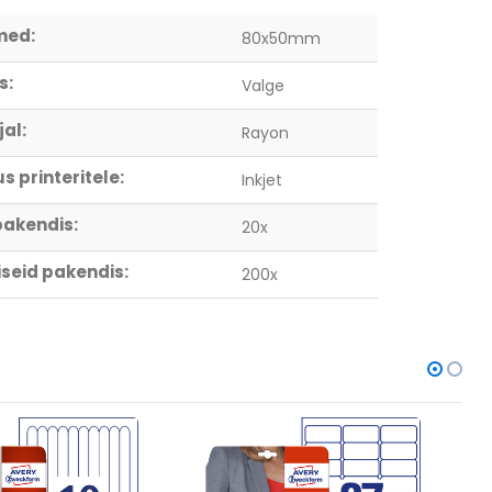
med:
80x50mm
s:
Valge
al:
Rayon
s printeritele:
Inkjet
pakendis:
20x
seid pakendis:
200x