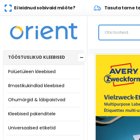
Ei leidnud sobivaid mõõte?
Tasuta tarne te
TÖÖSTUSLIKUD KLEEBISED
Polüetüleen kleebised
Ilmastikukindlad kleebised
Ohumärgid & läbipaistvad
Kleebised pakenditele
Universaalsed etiketid