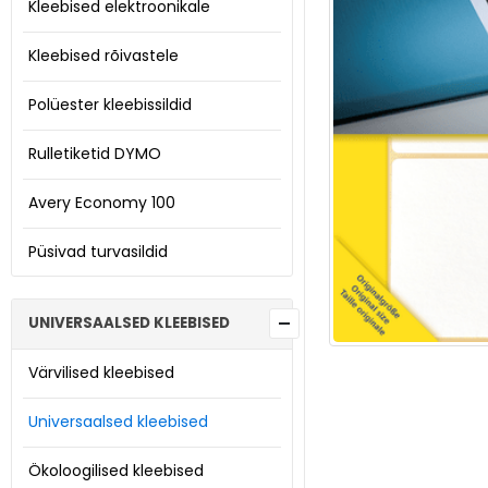
Kleebised elektroonikale
Kleebised rõivastele
Polüester kleebissildid
Rulletiketid DYMO
Avery Economy 100
Püsivad turvasildid
UNIVERSAALSED KLEEBISED
Värvilised kleebised
Universaalsed kleebised
Ökoloogilised kleebised