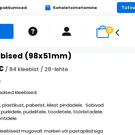
Tutvu
apakkumised
Kohaletoimetamine
0
ebised (98x51mm)
€
/ 84 kleebist / 28-lehte
1
aalsed kleebised.
, plastikust, paberist, kilest pindadele. Sobivad
 purkidele, pudelitele, toodetele, tööriistadele,
tidele.
leebiseid mugavalt markeri või pastapliiatsiga