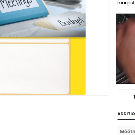
märgis
ADDITI
Mõõt