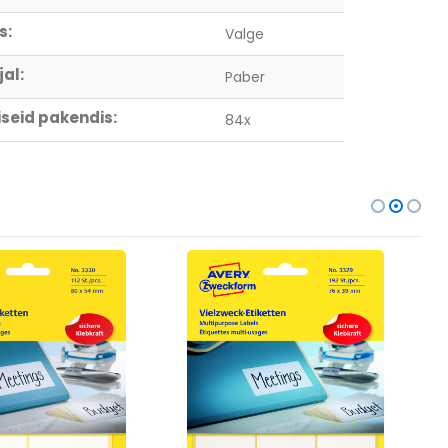
s:
Valge
al:
Paber
seid pakendis:
84x