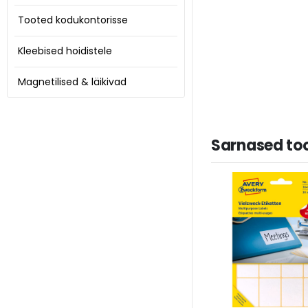
Tooted kodukontorisse
Kleebised hoidistele
Magnetilised & läikivad
Sarnased to