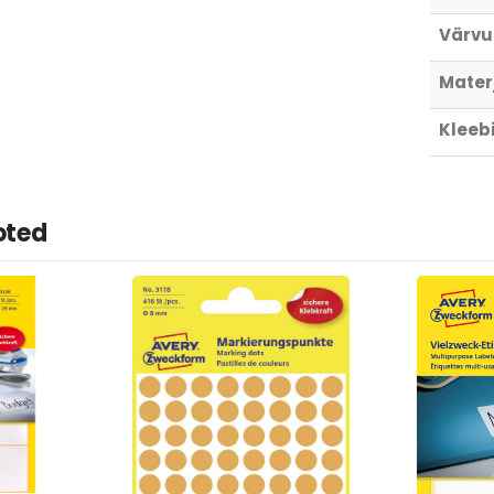
Värvu
Materj
Kleebi
oted