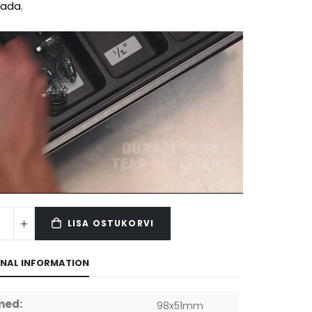
tada.
LISA OSTUKORVI
ONAL INFORMATION
med:
98x51mm