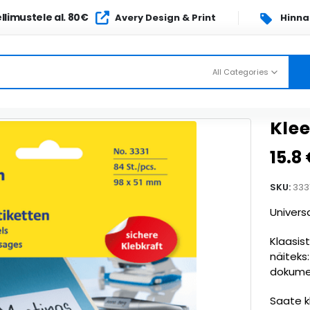
llimustele al. 80€
Avery Design & Print
Hinn
All Categories
Kle
15.8
SKU:
333
Univers
Klaasist
näiteks:
dokumen
Saate k