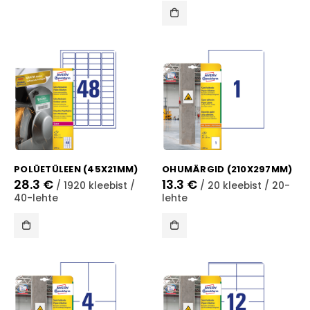
POLÜETÜLEEN (45X21MM)
OHUMÄRGID (210X297MM)
28.3
€
13.3
€
/ 1920 kleebist /
/ 20 kleebist / 20-
40-lehte
lehte