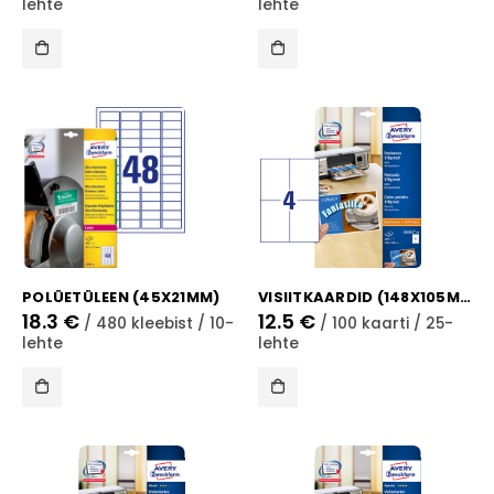
lehte
lehte
POLÜETÜLEEN (45X21MM)
VISIITKAARDID (148X105MM)
18.3
€
12.5
€
/ 480 kleebist / 10-
/ 100 kaarti / 25-
lehte
lehte