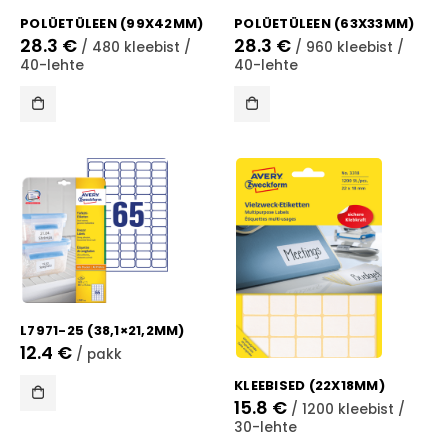
POLÜETÜLEEN (99X42MM)
POLÜETÜLEEN (63X33MM)
28.3
€
28.3
€
/ 480 kleebist /
/ 960 kleebist /
40-lehte
40-lehte
L7971-25 (38,1×21,2MM)
12.4
€
/ pakk
KLEEBISED (22X18MM)
15.8
€
/ 1200 kleebist /
30-lehte