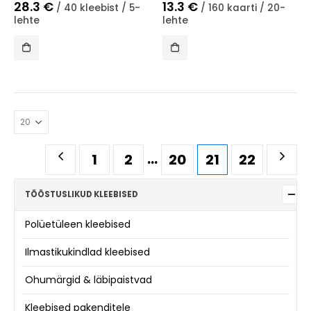
28.3
€
13.3
€
/ 40 kleebist / 5-
/ 160 kaarti / 20-
lehte
lehte
…
1
2
20
21
22
TÖÖSTUSLIKUD KLEEBISED
Polüetüleen kleebised
Ilmastikukindlad kleebised
Ohumärgid & läbipaistvad
Kleebised pakenditele