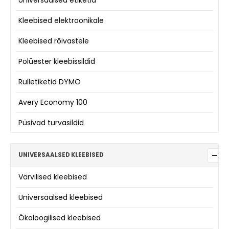
Universaalsed etiketid
Kleebised elektroonikale
Kleebised rõivastele
Polüester kleebissildid
Rulletiketid DYMO
Avery Economy 100
Püsivad turvasildid
UNIVERSAALSED KLEEBISED
Värvilised kleebised
Universaalsed kleebised
Ökoloogilised kleebised