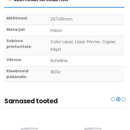
Mõõtmed:
297x61mm
Materjal:
Paber
Sobivus
Color Laser, Laser Printer, Copier,
printeritele:
Inkjet
Värvus:
Roheline
Kleebiseid
800x
pakendis:
Sarnased tooted