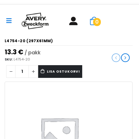
0
L4754-20 (297X61MM)
13.3
€
/ pakk
SKU:
L4754-20
LISA OSTUKORVI