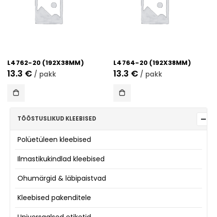
L4762-20 (192X38MM)
L4764-20 (192X38MM)
13.3
€
13.3
€
/ pakk
/ pakk
TÖÖSTUSLIKUD KLEEBISED
Polüetüleen kleebised
Ilmastikukindlad kleebised
Ohumärgid & läbipaistvad
Kleebised pakenditele