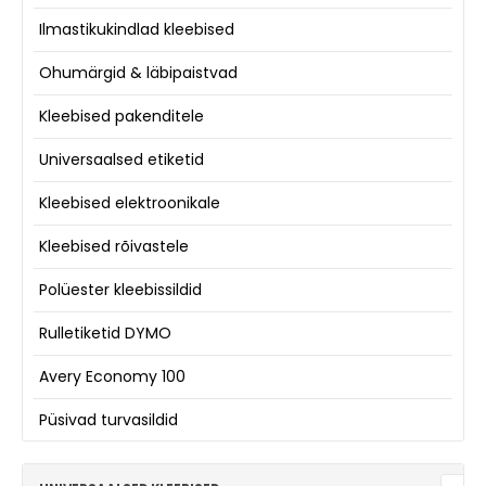
Ilmastikukindlad kleebised
Ohumärgid & läbipaistvad
Kleebised pakenditele
Universaalsed etiketid
Kleebised elektroonikale
Kleebised rõivastele
Polüester kleebissildid
Rulletiketid DYMO
Avery Economy 100
Püsivad turvasildid