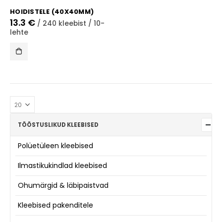
HOIDISTELE (40X40MM)
13.3
€
/ 240 kleebist / 10-
lehte
TÖÖSTUSLIKUD KLEEBISED
Polüetüleen kleebised
Ilmastikukindlad kleebised
Ohumärgid & läbipaistvad
Kleebised pakenditele