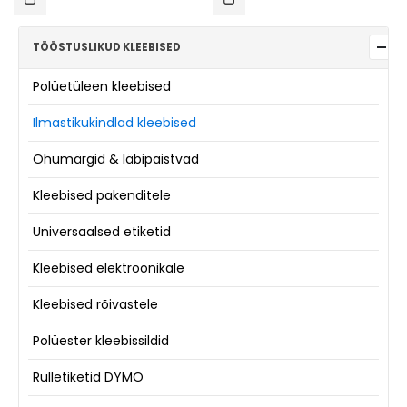
TÖÖSTUSLIKUD KLEEBISED
Polüetüleen kleebised
Ilmastikukindlad kleebised
Ohumärgid & läbipaistvad
Kleebised pakenditele
Universaalsed etiketid
Kleebised elektroonikale
Kleebised rõivastele
Polüester kleebissildid
Rulletiketid DYMO