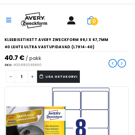
0
KLEEBISETIKETT AVERY ZWECKFORM 99,1 X 67,7MM
40 LEHTE ULTRA VASTUPIDAVAD (L7914-40)
40.7
€
/ pakk
SKU:
4004182049860
LISA OSTUKORVI