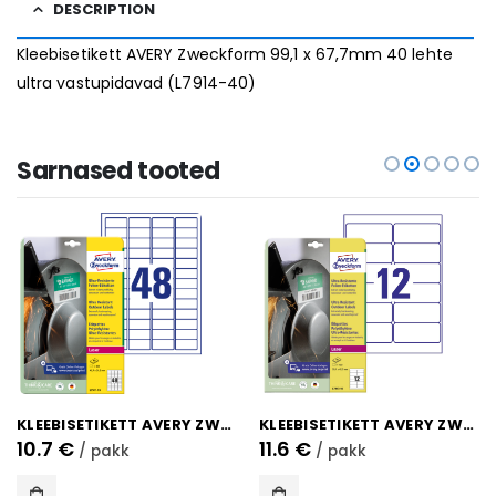
DESCRIPTION
Kleebisetikett AVERY Zweckform 99,1 x 67,7mm 40 lehte
ultra vastupidavad (L7914-40)
Sarnased tooted
KLEEBISETIKETT AVERY ZWECKFORM 45,7×21,2MM 10 LEHTE ULTRA VASTUPIDAVAD (L7911-10)
KLEEBISETIKETT AVERY ZWECKFORM 99,1×42,3MM 10 LEHTE ULTRA VASTUPIDAVAD (L7913-10)
10.7
€
11.6
€
/ pakk
/ pakk